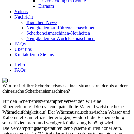
Eisverpackungsmaschine
Eisraum
Videos
Nachricht
Branchen-News
Neuigkeiten zu Röhreneismaschinen
Scherbeneismaschinen-Neuheiten
Neuigkeiten zu Würfeleismaschinen
FAQs
Über uns
Kontaktieren Sie uns
Heim
FAQs
Warum sind Ihre Scherbeneismaschinen stromsparender als andere
chinesische Scherbeneismaschinen?
Für den Scherbeneisverdampfer verwenden wir eine
Silberlegierung. Dieses neue, patentierte Material weist die beste
Wärmeleitfähigkeit auf. Der Wärmeaustausch zwischen Wasser und
Kältemittel kann effizienter erfolgen, wodurch die Eisherstellung
sehr effizient wird und weniger Kühlleistung benötigt wird.
Die Verdampfungstemperaturen der Systeme dürfen höher sein,
beispielsweise -18 °C. Bei dieser Verdampfungstemperatur kann