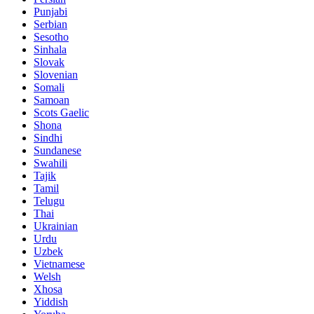
Punjabi
Serbian
Sesotho
Sinhala
Slovak
Slovenian
Somali
Samoan
Scots Gaelic
Shona
Sindhi
Sundanese
Swahili
Tajik
Tamil
Telugu
Thai
Ukrainian
Urdu
Uzbek
Vietnamese
Welsh
Xhosa
Yiddish