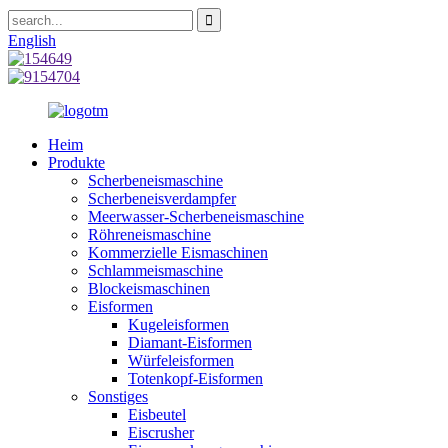
English
Heim
Produkte
Scherbeneismaschine
Scherbeneisverdampfer
Meerwasser-Scherbeneismaschine
Röhreneismaschine
Kommerzielle Eismaschinen
Schlammeismaschine
Blockeismaschinen
Eisformen
Kugeleisformen
Diamant-Eisformen
Würfeleisformen
Totenkopf-Eisformen
Sonstiges
Eisbeutel
Eiscrusher