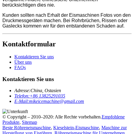
berücksichtigen dies nie.
Kunden sollten nach Erhalt der Eismaschinen Fotos von den
Druckmessgeräten machen. Bei Rohrbrüchen, Rissen oder
Gaslecks kommen wir für den entstandenen Schaden auf.
Kontaktformular
Kontaktieren Sie uns
Über uns
FAQs
Kontaktieren Sie uns
Adresse:
China, Ostasien
Telefon:
+86 13825291035
E-Mail:
mikeicemachine@gmail.com
© Copyright – 2010–2020: Alle Rechte vorbehalten.
Empfohlene
Produkte
,
Sitemap
Beste Röhreneismaschine
,
Kieselstein-Eismaschine
,
Maschine zur
Herstellung von Eisröhren
,
Röhreneismaschine für Unternehmen
,