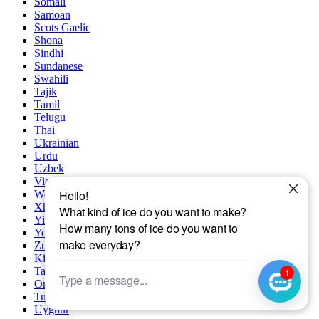
Somali
Samoan
Scots Gaelic
Shona
Sindhi
Sundanese
Swahili
Tajik
Tamil
Telugu
Thai
Ukrainian
Urdu
Uzbek
Vietnamese
Welsh
Xhosa
Yiddish
Yoruba
Zulu
Kinyarwanda
Tatar
Oriya
Turkmen
Uyghur