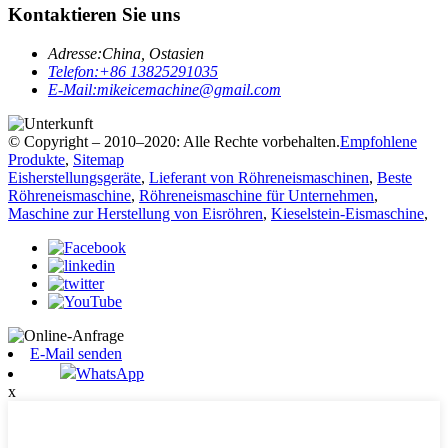
Kontaktieren Sie uns
Adresse:
China, Ostasien
Telefon:
+86 13825291035
E-Mail:
mikeicemachine@gmail.com
© Copyright – 2010–2020: Alle Rechte vorbehalten.
Empfohlene
Produkte
,
Sitemap
Eisherstellungsgeräte
,
Lieferant von Röhreneismaschinen
,
Beste
Röhreneismaschine
,
Röhreneismaschine für Unternehmen
,
Maschine zur Herstellung von Eisröhren
,
Kieselstein-Eismaschine
,
E-Mail senden
WhatsApp
x