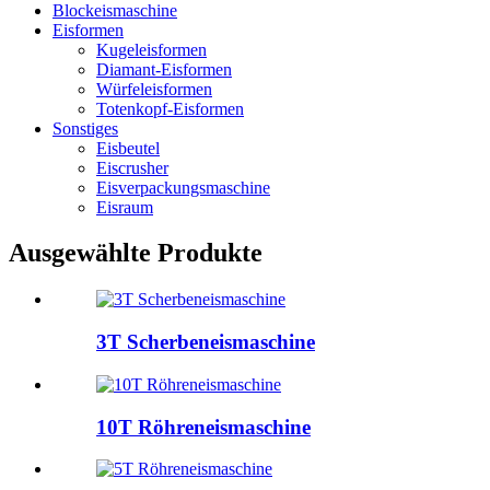
Blockeismaschine
Eisformen
Kugeleisformen
Diamant-Eisformen
Würfeleisformen
Totenkopf-Eisformen
Sonstiges
Eisbeutel
Eiscrusher
Eisverpackungsmaschine
Eisraum
Ausgewählte Produkte
3T Scherbeneismaschine
10T Röhreneismaschine