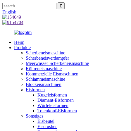
English
Heim
Produkte
Scherbeneismaschine
Scherbeneisverdampfer
Meerwasser-Scherbeneismaschine
Röhreneismaschine
Kommerzielle Eismaschinen
Schlammeismaschine
Blockeismaschinen
Eisformen
Kugeleisformen
Diamant-Eisformen
Würfeleisformen
Totenkopf-Eisformen
Sonstiges
Eisbeutel
Eiscrusher