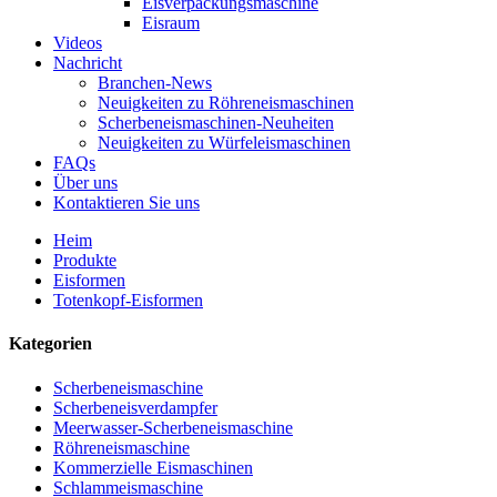
Eisverpackungsmaschine
Eisraum
Videos
Nachricht
Branchen-News
Neuigkeiten zu Röhreneismaschinen
Scherbeneismaschinen-Neuheiten
Neuigkeiten zu Würfeleismaschinen
FAQs
Über uns
Kontaktieren Sie uns
Heim
Produkte
Eisformen
Totenkopf-Eisformen
Kategorien
Scherbeneismaschine
Scherbeneisverdampfer
Meerwasser-Scherbeneismaschine
Röhreneismaschine
Kommerzielle Eismaschinen
Schlammeismaschine