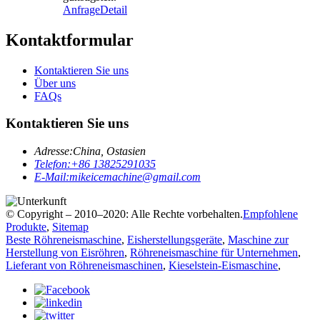
Anfrage
Detail
Kontaktformular
Kontaktieren Sie uns
Über uns
FAQs
Kontaktieren Sie uns
Adresse:
China, Ostasien
Telefon:
+86 13825291035
E-Mail:
mikeicemachine@gmail.com
© Copyright – 2010–2020: Alle Rechte vorbehalten.
Empfohlene
Produkte
,
Sitemap
Beste Röhreneismaschine
,
Eisherstellungsgeräte
,
Maschine zur
Herstellung von Eisröhren
,
Röhreneismaschine für Unternehmen
,
Lieferant von Röhreneismaschinen
,
Kieselstein-Eismaschine
,