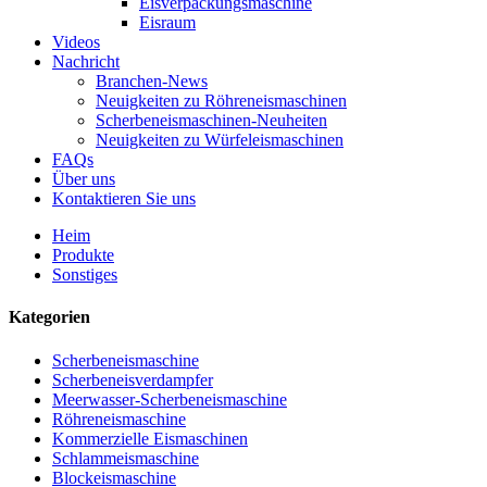
Eisverpackungsmaschine
Eisraum
Videos
Nachricht
Branchen-News
Neuigkeiten zu Röhreneismaschinen
Scherbeneismaschinen-Neuheiten
Neuigkeiten zu Würfeleismaschinen
FAQs
Über uns
Kontaktieren Sie uns
Heim
Produkte
Sonstiges
Kategorien
Scherbeneismaschine
Scherbeneisverdampfer
Meerwasser-Scherbeneismaschine
Röhreneismaschine
Kommerzielle Eismaschinen
Schlammeismaschine
Blockeismaschine