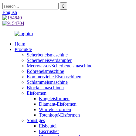
English
Heim
Produkte
Scherbeneismaschine
Scherbeneisverdampfer
Meerwasser-Scherbeneismaschine
Röhreneismaschine
Kommerzielle Eismaschinen
Schlammeismaschine
Blockeismaschinen
Eisformen
Kugeleisformen
Diamant-Eisformen
Würfeleisformen
Totenkopf-Eisformen
Sonstiges
Eisbeutel
Eiscrusher