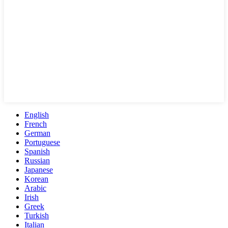
English
French
German
Portuguese
Spanish
Russian
Japanese
Korean
Arabic
Irish
Greek
Turkish
Italian