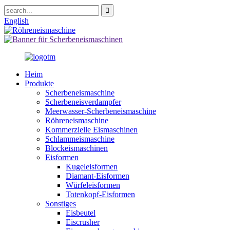
English
Heim
Produkte
Scherbeneismaschine
Scherbeneisverdampfer
Meerwasser-Scherbeneismaschine
Röhreneismaschine
Kommerzielle Eismaschinen
Schlammeismaschine
Blockeismaschinen
Eisformen
Kugeleisformen
Diamant-Eisformen
Würfeleisformen
Totenkopf-Eisformen
Sonstiges
Eisbeutel
Eiscrusher