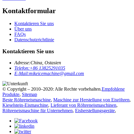
Kontaktformular
Kontaktieren Sie uns
Über uns
FAQs
Datenschutzrichtlinie
Kontaktieren Sie uns
Adresse:
China, Ostasien
Telefon:
+86 13825291035
E-Mail:
mikeicemachine@gmail.com
© Copyright – 2010–2020: Alle Rechte vorbehalten.
Empfohlene
Produkte
,
Sitemap
Beste Röhreneismaschine
,
Maschine zur Herstellung von Eisröhren
,
Kieselstein-Eismaschine
,
Lieferant von Röhreneismaschinen
,
Röhreneismaschine für Unternehmen
,
Eisherstellungsgeräte
,