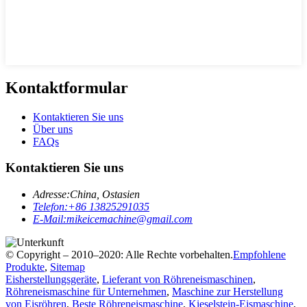
Kontaktformular
Kontaktieren Sie uns
Über uns
FAQs
Kontaktieren Sie uns
Adresse:
China, Ostasien
Telefon:
+86 13825291035
E-Mail:
mikeicemachine@gmail.com
© Copyright – 2010–2020: Alle Rechte vorbehalten.
Empfohlene
Produkte
,
Sitemap
Eisherstellungsgeräte
,
Lieferant von Röhreneismaschinen
,
Röhreneismaschine für Unternehmen
,
Maschine zur Herstellung
von Eisröhren
,
Beste Röhreneismaschine
,
Kieselstein-Eismaschine
,