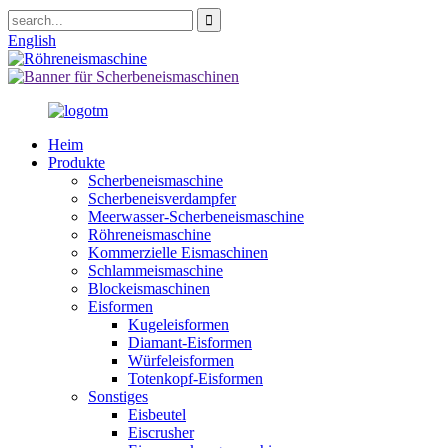
English
Heim
Produkte
Scherbeneismaschine
Scherbeneisverdampfer
Meerwasser-Scherbeneismaschine
Röhreneismaschine
Kommerzielle Eismaschinen
Schlammeismaschine
Blockeismaschinen
Eisformen
Kugeleisformen
Diamant-Eisformen
Würfeleisformen
Totenkopf-Eisformen
Sonstiges
Eisbeutel
Eiscrusher