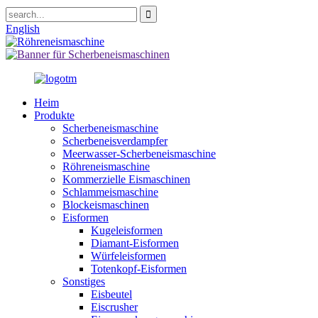
English
Heim
Produkte
Scherbeneismaschine
Scherbeneisverdampfer
Meerwasser-Scherbeneismaschine
Röhreneismaschine
Kommerzielle Eismaschinen
Schlammeismaschine
Blockeismaschinen
Eisformen
Kugeleisformen
Diamant-Eisformen
Würfeleisformen
Totenkopf-Eisformen
Sonstiges
Eisbeutel
Eiscrusher