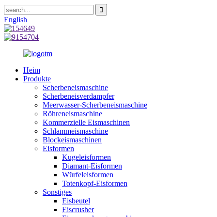
English
Heim
Produkte
Scherbeneismaschine
Scherbeneisverdampfer
Meerwasser-Scherbeneismaschine
Röhreneismaschine
Kommerzielle Eismaschinen
Schlammeismaschine
Blockeismaschinen
Eisformen
Kugeleisformen
Diamant-Eisformen
Würfeleisformen
Totenkopf-Eisformen
Sonstiges
Eisbeutel
Eiscrusher