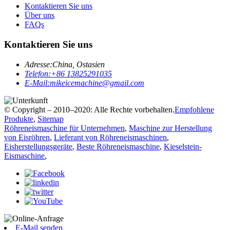
Kontaktieren Sie uns
Über uns
FAQs
Kontaktieren Sie uns
Adresse:
China, Ostasien
Telefon:
+86 13825291035
E-Mail:
mikeicemachine@gmail.com
© Copyright – 2010–2020: Alle Rechte vorbehalten.
Empfohlene
Produkte
,
Sitemap
Röhreneismaschine für Unternehmen
,
Maschine zur Herstellung
von Eisröhren
,
Lieferant von Röhreneismaschinen
,
Eisherstellungsgeräte
,
Beste Röhreneismaschine
,
Kieselstein-
Eismaschine
,
E-Mail senden