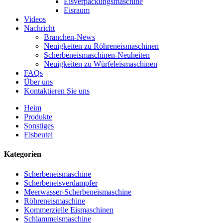
Eisverpackungsmaschine
Eisraum
Videos
Nachricht
Branchen-News
Neuigkeiten zu Röhreneismaschinen
Scherbeneismaschinen-Neuheiten
Neuigkeiten zu Würfeleismaschinen
FAQs
Über uns
Kontaktieren Sie uns
Heim
Produkte
Sonstiges
Eisbeutel
Kategorien
Scherbeneismaschine
Scherbeneisverdampfer
Meerwasser-Scherbeneismaschine
Röhreneismaschine
Kommerzielle Eismaschinen
Schlammeismaschine