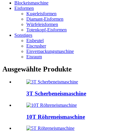
Blockeismaschine
Eisformen
Kugeleisformen
Diamant-Eisformen
Würfeleisformen
Totenkopf-Eisformen
Sonstiges
Eisbeutel
Eiscrusher
Eisverpackungsmaschine
Eisraum
Ausgewählte Produkte
3T Scherbeneismaschine
10T Röhreneismaschine