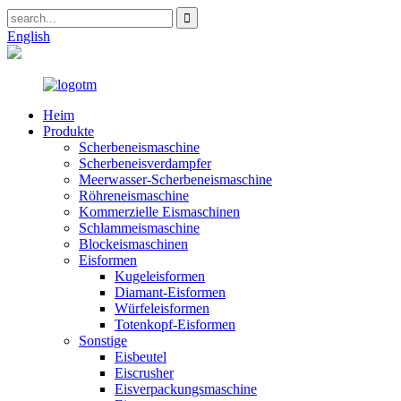
English
Heim
Produkte
Scherbeneismaschine
Scherbeneisverdampfer
Meerwasser-Scherbeneismaschine
Röhreneismaschine
Kommerzielle Eismaschinen
Schlammeismaschine
Blockeismaschinen
Eisformen
Kugeleisformen
Diamant-Eisformen
Würfeleisformen
Totenkopf-Eisformen
Sonstige
Eisbeutel
Eiscrusher
Eisverpackungsmaschine