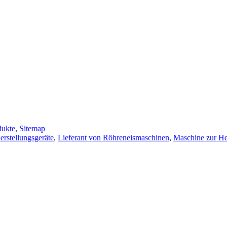
dukte
,
Sitemap
erstellungsgeräte
,
Lieferant von Röhreneismaschinen
,
Maschine zur He