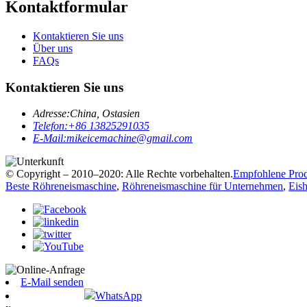
Kontaktformular
Kontaktieren Sie uns
Über uns
FAQs
Kontaktieren Sie uns
Adresse:
China, Ostasien
Telefon:
+86 13825291035
E-Mail:
mikeicemachine@gmail.com
© Copyright – 2010–2020: Alle Rechte vorbehalten.
Empfohlene Pro
Beste Röhreneismaschine
,
Röhreneismaschine für Unternehmen
,
Eish
E-Mail senden
WhatsApp